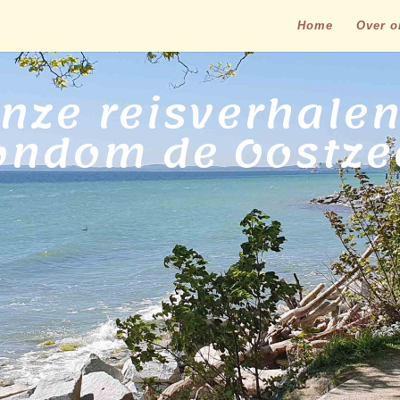
Home
Over o
nze reisverhale
ondom de Oostze