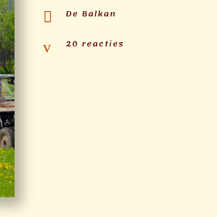
De Balkan

20 reacties
v