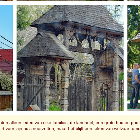
en alleen leden van rijke families, de landadel, een grote houten p
voor zijn huis neerzetten, maar het blijft een teken van welvaart omd