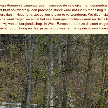
n van Roemenië binnengereden, vanwege de vele eiken- en dennenboss
et blijkt ook werkelijk een prachtige streek waar natuur en mens nog i
nders dan in Nederland, zoveel om je over te verwonderen. We rijden vi
de kaart zagen we al dat het veel haarspeldbochten waren en dat is be
en wij van dit berglandschap. In West-Europa hebben ze dit soort wege
nd echt nog omhoog en daal je na de top weer af met opnieuw vele haar